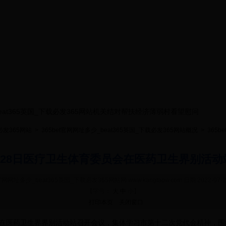
会工作
委员履职
机关建设
提案工作
交流
beat365英国_下载必发365网站机关结对帮扶经济薄弱村看望慰问
必发365网站
365英国_下载必发365网站党组召开扩大会议 王常松主持并讲话
>
365bet官网网址多少_beat365英国_下载必发365网站概况
>
365b
创新型城市
6月28日医疗卫生体育委员会在医药卫生界别活
65英国_下载必发365网站天津市第十五届委员会主席、副主席简历
网网址多少_beat365英国_下载必发365网站网 www.kangtaow.com 日期:2022-07-20
烈祝贺市365bet官网网址多少_beat365英国_下载必发365网站十五届
【字号：
大
中
小
】
打印本页
关闭窗口
65英国_下载必发365网站十五届一次会议闭幕
在医药卫生界界别活动站召开会议，集体学习市第十二次党代会精神，围