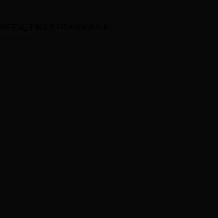
兴献计献策
”紧扣“消费”献智
65英国_下载必发365网站委员参加。
建言献策