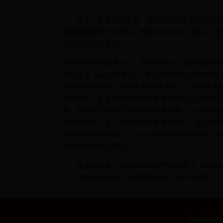
会上，市发展改革委、市统计局有关负责同志介绍相关情
快新能源材料产业发展、激发创新动能、挖掘人口红
会与大家座谈交流。
365bet官网网址多少 盛茂林指出，这次会议是市36
网址多少_beat365英国_下载必发365网站围绕发
365网站“学党史、办实事”的具体体现。一季度全
发展理念、坚定不移推动高质量发展的政治自觉和责
际。我们要正确认识天津经济发展形势，进一步增强“
市委领导下，进一步坚定高质量发展信心，巩固经济
励既有企业达标达产，进一步深化国有企业改革，全
项目标任务落实落地。
盛茂林强调，人民365bet官网网址多少_beat
式，强化平台功能，形成制度机制，进一步抓学习、
版权所有