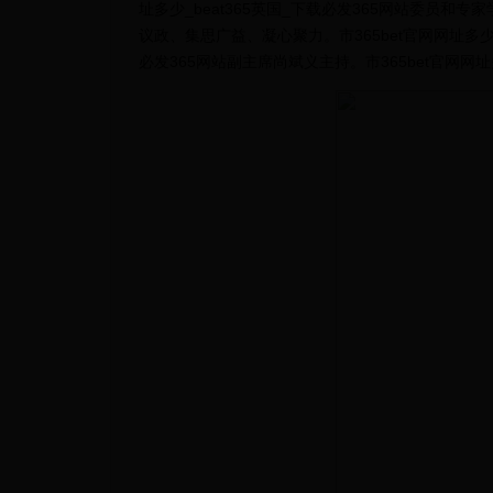
攥紧中国种子 升级天津“芯片” ── 市365bet
址多少_beat365英国_下载必发365网站委
议政、集思广益、凝心聚力。市365bet官网网址多少_b
·加快推进国际消费中心城市建设 ── 市365be
必发365网站副主席尚斌义主持。市365bet官网网址
·如何让群众更有“医”靠 ── 市365bet官网网