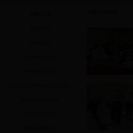
·市365bet官网网址多少_beat365英国_
专委会工作动态
专委会工作
·天津市市长与委员共商建设高水平创新型城市
提案委员会
·365bet官网网址多少_beat365英国_
经济委员会
·广聚智慧力量 共谱奋进新篇 ── 热烈祝贺市3
·市365bet官网网址多少_beat365英国_
农业和农村委员会
攥紧中国种子 升级天津“芯片” ── 市365be
科技教育委员会
·加快推进国际消费中心城市建设 ── 市365be
人口资源环境和城市建设委员会
·如何让群众更有“医”靠 ── 市365bet官网
医疗卫生体育委员会
社会和法制委员会
民族和宗教委员会