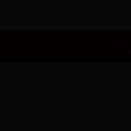
种类不完全相同，所以每年都需要接种流感疫苗。
另外，日常生活中，要常开窗通风，保持空气流动
动，充足休息。
版权所有
地