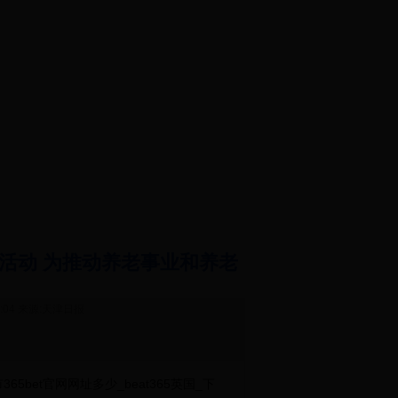
交往
学习园地
党派团体
英国_下载
必发365网
站
督办活动 为推动养老事业和养老
1:04 来源:天津日报
一次会议胜利闭幕
5bet官网网址多少_beat365英国_下