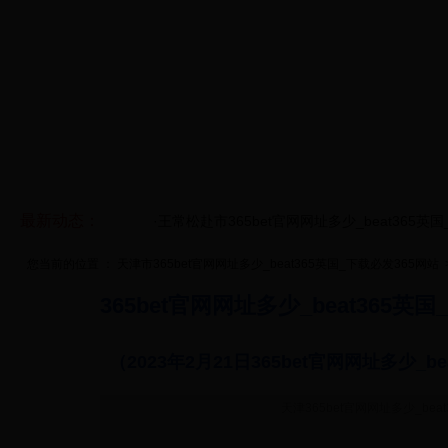
专委会工作
网址多少
国_下载必
国_下载必
发365网站
发365网站
概况
会议
最新动态：
·王常松赴市365bet官网网址多少_beat36
·市365bet官网网址多少_beat365英国_
您当前的位置 ：
天津市365bet官网网址多少_beat365英国_下载必发365网站
·天津市市长与委员共商建设高水平创新型城市
365bet官网网址多少_beat3
·365bet官网网址多少_beat365英国_下
（2023年2月21日365bet官网网址多
·广聚智慧力量 共谱奋进新篇 ── 热烈祝贺市36
天津365bet官网网址多少_beat3
·市365bet官网网址多少_beat365英国_下