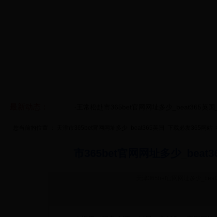
专委会工作
网址多少
国_下载必
国_下载必
发365网站
发365网站
概况
会议
最新动态：
·王常松赴市365bet官网网址多少_beat36
·市365bet官网网址多少_beat365英国_
您当前的位置 ：
天津市365bet官网网址多少_beat365英国_下载必发365网站
·天津市市长与委员共商建设高水平创新型城市
市365bet官网网址多少_be
·365bet官网网址多少_beat365英国_下
天津365bet官网网址多少_beat3
·广聚智慧力量 共谱奋进新篇 ── 热烈祝贺市36
·市365bet官网网址多少_beat365英国_下