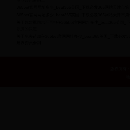
365bet官网网址多少_beat365英国_下载必发365网站天
・
365bet官网网址多少_beat365英国_下载必发365网站
・
关于姚建军同志不再担任365bet官网网址多少_beat365英国
・
职务的决定
关于免去苗加兴365bet官网网址多少_beat365英国_下载
・
建设委员会副...
版权所有
地