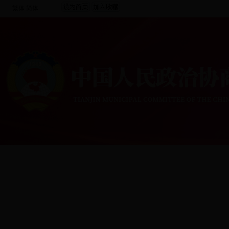
繁体
简体
1
2
3
4
5
6
7
8
9
10
11
365bet官网
365bet官网
网址多少
网址多少
365bet官网
_beat365英
_beat365英