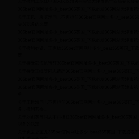
攥紧中国种子 升级天津“芯片” ── 市365bet
关于撤销王东江中国人民政治协商会议天津市第十四届委员会
・
365bet官网网址多少_beat365英国_下载必发365网站
・
·加快推进国际消费中心城市建设 ── 市365be
关于王凤、袁滨渤同志不再担任365bet官网网址多少_beat3
・
委员职务的决定
365bet官网网址多少_beat365英国_下载必发365网站
・
·如何让群众更有“医”靠 ── 市365bet官网网
365bet官网网址多少_beat365英国_下载必发365网站
・
关于撤销妙贤、王惠敏365bet官网网址多少_beat365英国
・
定
关于接受彭海帆请辞365bet官网网址多少_beat365英国_
・
关于接受王峰等同志请辞365bet官网网址多少_beat365英
・
365bet官网网址多少_beat365英国_下载必发365网站天
・
365bet官网网址多少_beat365英国_下载必发365网站
・
单
关于王世海同志不再担任365bet官网网址多少_beat365英
・
务，撤销其委...
关于刘剑英等同志不再担任365bet官网网址多少_beat365
・
职务的决定
关于免去史宝龙365bet官网网址多少_beat365英国_下载必
・
法制委员会副主...