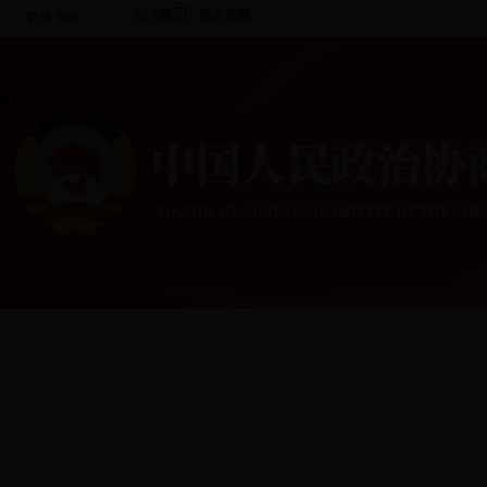
繁体
简体
1
2
3
4
5
6
7
8
9
10
11
365bet官网
365bet官网
网址多少
网址多少
365bet官网
_beat365英
_beat365英