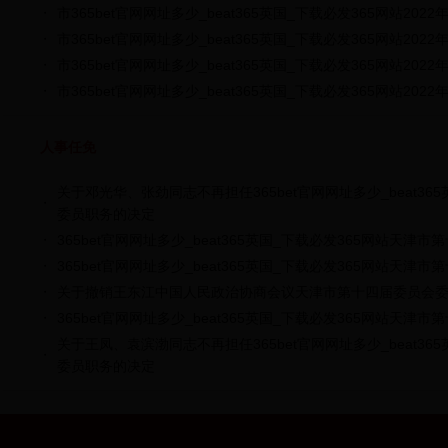
市365bet官网网址多少_beat365英国_下载必发365网站202
・
市365bet官网网址多少_beat365英国_下载必发365网站202
・
市365bet官网网址多少_beat365英国_下载必发365网站202
・
市365bet官网网址多少_beat365英国_下载必发365网站202
・
人事任免
关于邓光华、张劲同志不再担任365bet官网网址多少_beat3
・
委员职务的决定
365bet官网网址多少_beat365英国_下载必发365网站天
・
365bet官网网址多少_beat365英国_下载必发365网站
・
关于撤销王东江中国人民政治协商会议天津市第十四届委员会
・
365bet官网网址多少_beat365英国_下载必发365网站
・
关于王凤、袁滨渤同志不再担任365bet官网网址多少_beat3
・
委员职务的决定