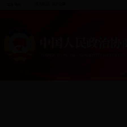
繁体
简体
1
2
3
4
5
6
7
8
9
10
11
365bet官网
365bet官网
网址多少
网址多少
365bet官网
_beat365英
_beat365英